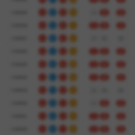
11345339
4
8
9
21
小
单
对
11345338
6
3
8
17
大
单
对
11345337
4
8
9
21
小
双
错
11345336
4
7
2
13
小
单
对
11345335
8
6
8
22
大
双
对
11345334
1
1
1
03
小
单
对
11345333
0
7
5
12
大
单
错
11345332
0
9
7
16
小
双
对
11345331
2
0
5
07
小
单
对
11345330
6
9
1
16
大
双
对