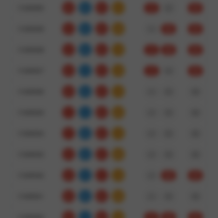
11345350
8
8
5
21
大
双
对
11345349
3
8
9
20
小
双
对
11345348
3
6
6
15
大
单
对
11345347
6
7
5
18
大
单
对
11345346
9
2
4
15
小
双
错
11345345
1
1
0
02
大
单
错
11345344
7
6
0
13
大
双
错
11345343
4
0
2
06
大
单
错
11345342
4
7
1
12
大
双
对
11345341
9
5
6
20
小
单
错
11345340
6
7
6
19
大
单
对