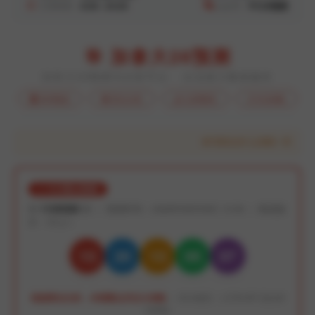
工作时间：
8:00 - 24:00
公众号：
PC28预测
🎯 加拿大28预测
加拿大28预测与分析平台 · 企业级大数据服务
实时数据
算法分析
走势图表
专业策略
商务合作 认准唯一用户名 / 没有任何群
⭐ 今日重点预测
第
11345360
期 ｜ 预测时间：2026年08月09日 12:36 ｜ 数据版
本：V3.2.1
13
20
13
05
07
根据算法分析，本期重点关注大单数
｜ 算法模型：LSTM-BP 混合神
经网络