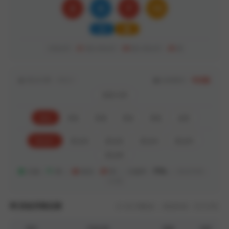
+
+
=
2
4
7
13
小
单
大双未开：
01
期
大单未开：
09
期
小双未开：
05
期
算法引擎：V3.2.1
当前模式：
专业版
加拿大28
组合
杀组
双项
四余
双组
龙虎
算法01
算法02
算法03
算法04
算法05
算法06
正确：
71
期 ｜
错误：
29
期 ｜ 正确率：
71%
｜
数据周期：
100期
历史开奖记录
共 423 期数据 ｜ 数据来源：官方开奖
期号
开奖内容
预测
结果