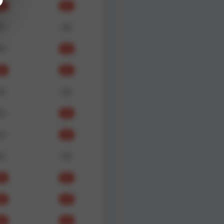
双
对
单
错
双
对
双
对
单
错
双
对
单
对
双
错
双
对
双
对
单
对