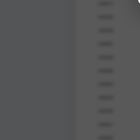
3466570
3466569
3466568
3466567
3466566
3466565
3466564
3466563
3466562
3466561
3466560