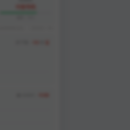
中段号码
概率：72%
据预测概率较高。 ｜ 置信区间：95%
距下期：
151
秒
当前模式：
专业版