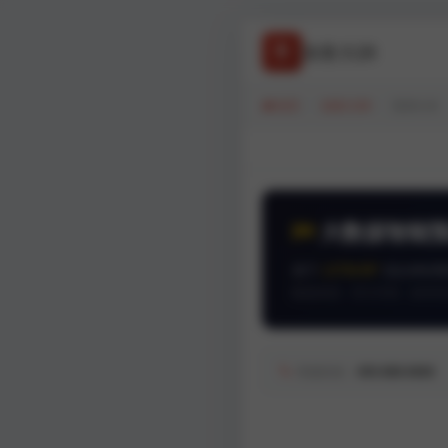
加拿大28
首页
/
加拿大28
/
预测分析
大数据智能
基于
LSTM-BP
混合神经网
数据来源：官方开奖 · 实时同
客服热线：
400-888-6666