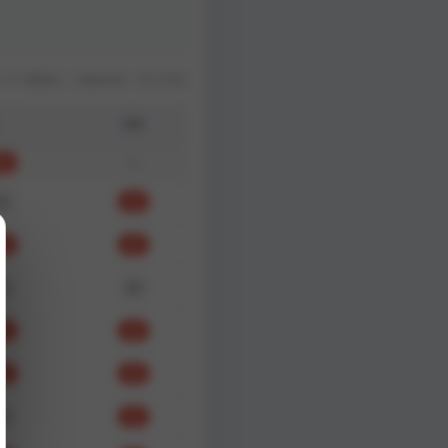
 151 期数据 ｜ 数据来源：官方开奖
结果
—
单
双
对
双
对
双
错
单
对
双
对
单
对