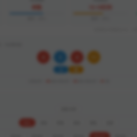
单数
13-15区间
概率：62%
概率：55%
根据最近50期数据分析，大数
14:59:02
+
+
=
4
3
4
11
小
单
大双未开：
05
期
大单未开：
02
期
小双未开：
01
期
加拿大28
组合
杀组
双项
四余
双组
龙虎
算法01
算法02
算法03
算法04
算法05
算法06