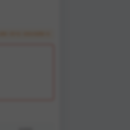
/ 没有任何群聊 / 站长担保 💛 ｜ 本站永久免费 · 无需注册 · 企业级数据安全保障
极值预测