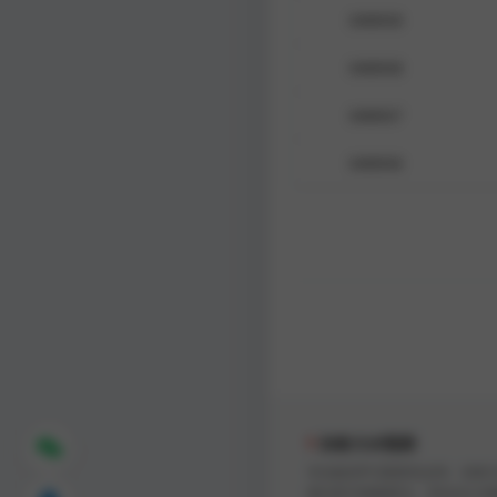
3466549
3466548
3466547
3466546
加拿大28预测
专业提供PC蛋蛋幸运28、加拿
据分析与智能算法，本站永久免